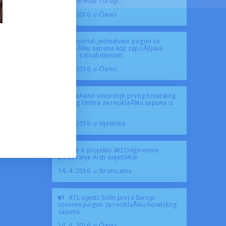
SunÄani Hvar i drugi...
29. 4. 2016. u Članci
In portal: Jedinstveni pogon za
reciklaÅ¾u sapuna koji zapoÅ¡ljava
osobe s invaliditetom
19. 4. 2016. u Članci
SveÄano otvorenje prvog hrvatskog
radnog centra za reciklaÅ¾u sapuna iz
hotela
14. 4. 2016. u Vijestima
Sve o projektu â€žOdgovorno
poslovanje Äisti svijet!â€œ
14. 4. 2016. u Stranicama
RTL vijesti: Solin prvi u Europi -
otvoren pogon za reciklaÅ¾u hotelskog
sapuna
14. 4. 2016. u Članci