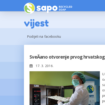
vijest
Podijeli na facebooku
SveÄano otvorenje prvog hrvatskog 
17. 3. 2016.
U
o
s
o
p
p