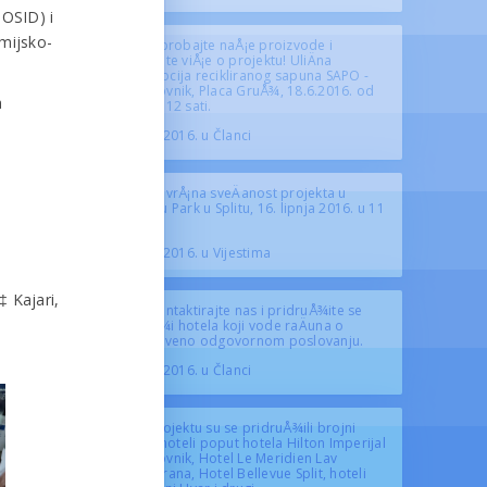
UOSID) i
emijsko-
Isprobajte naÅ¡e proizvode i
saznajte viÅ¡e o projektu! UliÄna
promocija recikliranog sapuna SAPO -
Dubrovnik, Placa GruÅ¾, 18.6.2016. od
a
10 do 12 sati.
11. 6. 2016. u Članci
ZavrÅ¡na sveÄanost projekta u
Hotelu Park u Splitu, 16. lipnja 2016. u 11
sati.
11. 6. 2016. u Vijestima
‡ Kajari,
Kontaktirajte nas i pridruÅ¾ite se
mreÅ¾i hotela koji vode raÄuna o
druÅ¡tveno odgovornom poslovanju.
10. 6. 2016. u Članci
Projektu su se pridruÅ¾ili brojni
elitni hoteli poput hotela Hilton Imperijal
Dubrovnik, Hotel Le Meridien Lav
Podstrana, Hotel Bellevue Split, hoteli