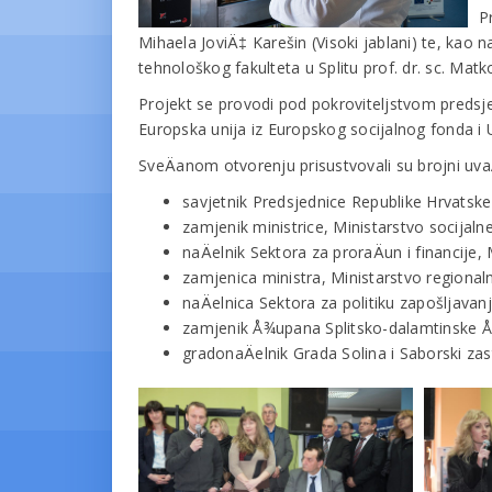
P
Mihaela JoviÄ‡ Karešin (Visoki jablani) te, kao 
tehnološkog fakulteta u Splitu prof. dr. sc. Matk
Projekt se provodi pod pokroviteljstvom predsje
Europska unija iz Europskog socijalnog fonda i
SveÄanom otvorenju prisustvovali su brojni uva
savjetnik Predsjednice Republike Hrvatske
zamjenik ministrice, Ministarstvo socijalne
naÄelnik Sektora za proraÄun i financije, 
zamjenica ministra, Ministarstvo regional
naÄelnica Sektora za politiku zapošljavan
zamjenik Å¾upana Splitsko-dalamtinske Å¾
gradonaÄelnik Grada Solina i Saborski z