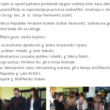
rojekt su ispred partnera predstavili njegovi voditelji Ante Raos (M
najzasluÅ¾niji za uspostavljanje procesa reciklaÅ¾e, struÄnjaci s K
o Erceg i doc. dr. sc. Sanja PerinoviÄ‡ JoziÄ‡.
dnice Republike Hrvatske Kolinde Grabar-KitaroviÄ‡. Sufinancira g
 Ured Vlade RH za Udruge.
Å¾eni gosti, meÄ‘u kojima i:
 za društvene djelatnosti g. Andro KrstuloviÄ‡ Opara,
 politike i mladih, g. Ante BabiÄ‡,
Ministarstvo socijalne politike i mladih, g. Nikica ŠikiÄ‡,
nog razvoja i fondova EU, gÄ‘a Sonja Bošnjak,
ja, Ministarstvo rada i mirovinskog sustava, gÄ‘a Marija KneÅ¾eviÄ
upanije g. Luka BrÄiÄ‡,
astupnik g. BlaÅ¾enko Boban.