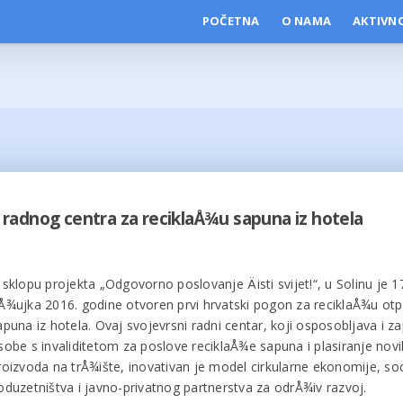
POČETNA
O NAMA
AKTIVN
radnog centra za reciklaÅ¾u sapuna iz hotela
 sklopu projekta „Odgovorno poslovanje Äisti svijet!“, u Solinu je 1
Å¾ujka 2016. godine otvoren prvi hrvatski pogon za reciklaÅ¾u ot
apuna iz hotela. Ovaj svojevrsni radni centar, koji osposobljava i z
sobe s invaliditetom za poslove reciklaÅ¾e sapuna i plasiranje novi
roizvoda na trÅ¾ište, inovativan je model cirkularne ekonomije, so
oduzetništva i javno-privatnog partnerstva za odrÅ¾iv razvoj.