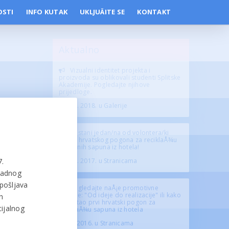
OSTI
INFO KUTAK
UKLJUÄITE SE
KONTAKT
Aktualno
Vizualni identitet projekta i
proizvoda su oblikovali studenti Splitske
Akademije. Pogledajte njihove
prijedloge.
26. 11. 2018. u Galerije
Postani jedan/na od volontera/ki
prvog hrvatskog pogona za reciklaÅ¾u
otpadnih sapuna iz hotela!
7.
27. 11. 2017. u Stranicama
padnog
apošljava
Pogledajte naÅ¡e promotivne
filmove: "Od ideje do realizacije" ili kako
h
je nastao prvi hrvatski pogon za
cijalnog
reciklaÅ¾u sapuna iz hotela
13. 6. 2016. u Stranicama